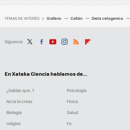
TEMAS DE INTERÉS
Grafeno
Coltán
Dieta cetogenica
Síguenos
Twit
Fac
You
Inst
RSS
Flip
ter
ebo
tub
agr
boa
ok
e
am
rd
En Xataka Ciencia hablamos de...
¿Sabías que...?
Psicología
No te lo creas
Física
Biología
Salud
religion
Fe