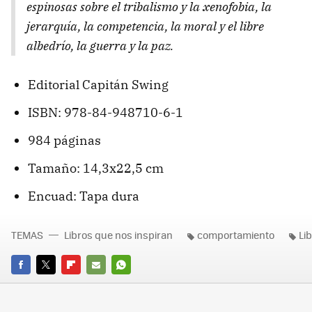
espinosas sobre el tribalismo y la xenofobia, la
jerarquía, la competencia, la moral y el libre
albedrío, la guerra y la paz.
Editorial Capitán Swing
ISBN: 978-84-948710-6-1
984 páginas
Tamaño: 14,3x22,5 cm
Encuad: Tapa dura
TEMAS
Libros que nos inspiran
comportamiento
Li
FACEBOOK
TWITTER
FLIPBOARD
E-
WHATSAPP
MAIL