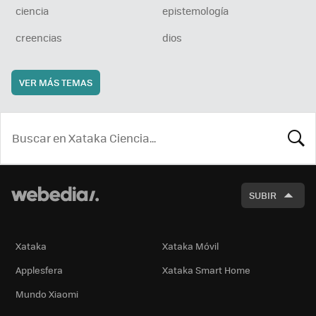
ciencia
epistemología
creencias
dios
VER MÁS TEMAS
BUSCA
SUBIR
Xataka
Xataka Móvil
Applesfera
Xataka Smart Home
Mundo Xiaomi