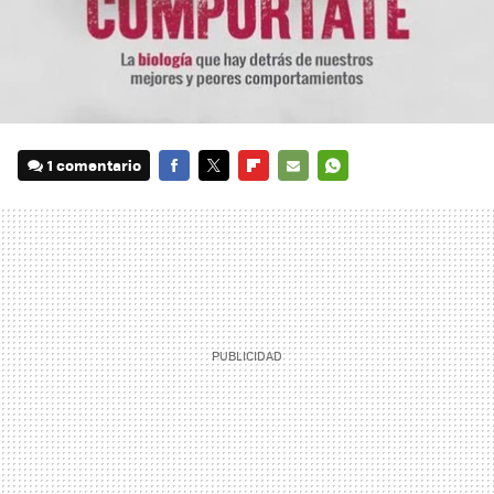
1 comentario
FACEBOOK
TWITTER
FLIPBOARD
E-
WHATSAPP
MAIL