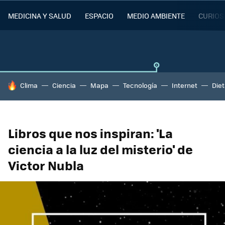
MEDICINA Y SALUD
ESPACIO
MEDIO AMBIENTE
CURIOS
HOY SE HABLA DE
Clima
Ciencia
Mapa
Tecnología
Internet
Die
Libros que nos inspiran: 'La
ciencia a la luz del misterio' de
Victor Nubla