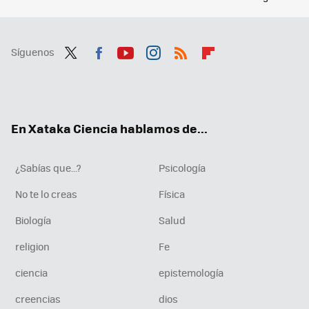
Síguenos
Twit
Fac
You
Inst
RSS
Flip
ter
ebo
tub
agr
boa
ok
e
am
rd
En Xataka Ciencia hablamos de...
¿Sabías que...?
Psicología
No te lo creas
Física
Biología
Salud
religion
Fe
ciencia
epistemología
creencias
dios