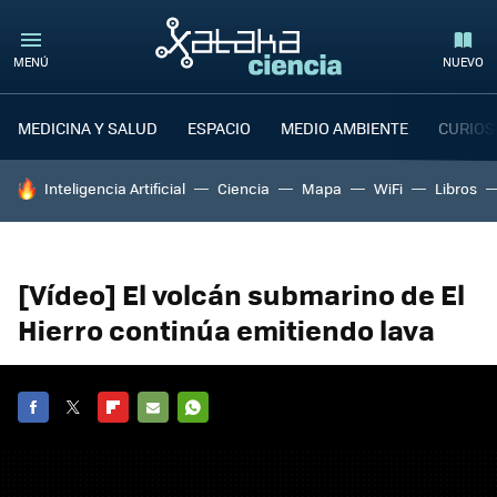
MENÚ
NUEVO
MEDICINA Y SALUD
ESPACIO
MEDIO AMBIENTE
CURIOS
HOY SE HABLA DE
Inteligencia Artificial
Ciencia
Mapa
WiFi
Libros
[Vídeo] El volcán submarino de El
Hierro continúa emitiendo lava
FACEBOOK
TWITTER
FLIPBOARD
E-
WHATSAPP
MAIL