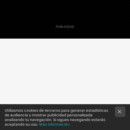
29 Noviembre 2011
Sergio Parra
Editor
Utilizamos cookies de terceros para generar estadísticas
de audiencia y mostrar publicidad personalizada
analizando tu navegación. Si sigues navegando estarás
aceptando su uso.
Más información
El Gobierno de Canarias ha difundido
nuevas