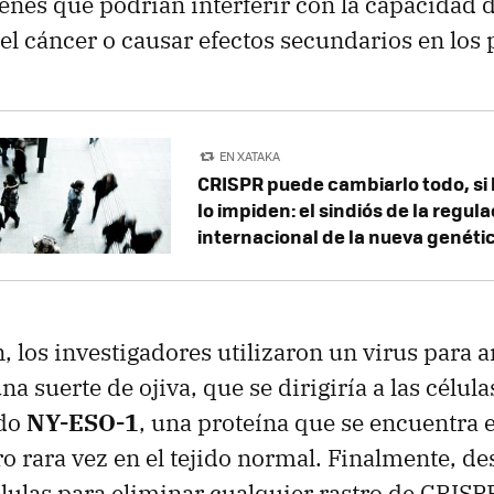
enes que podrían interferir con la capacidad d
el cáncer o causar efectos secundarios en los 
EN XATAKA
CRISPR puede cambiarlo todo, si l
lo impiden: el sindiós de la regul
internacional de la nueva genéti
, los investigadores utilizaron un virus para a
na suerte de ojiva, que se dirigiría a las célula
ado
NY-ESO-1
, una proteína que se encuentra e
o rara vez en el tejido normal. Finalmente, d
élulas para eliminar cualquier rastro de CRISP