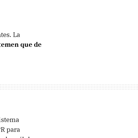
tes. La
temen que de
sistema
PR para