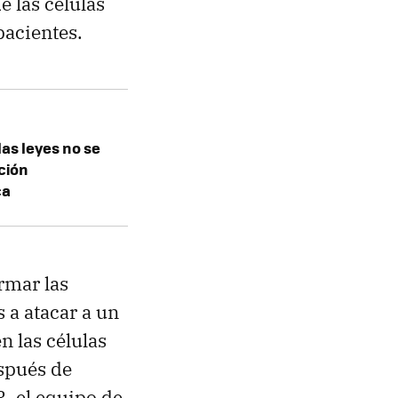
e las células
pacientes.
as leyes no se
ación
ca
rmar las
s a atacar a un
n las células
espués de
R, el equipo de