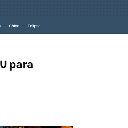
a
China
Eclipse
UU para