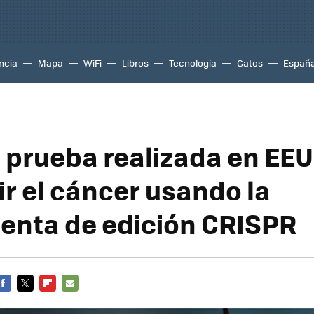
ncia
Mapa
WiFi
Libros
Tecnología
Gatos
Españ
 prueba realizada en EE
r el cáncer usando la
enta de edición CRISPR
FACEBOOK
TWITTER
FLIPBOARD
E-