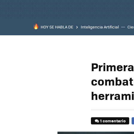
HOY SE HABLA DE
Inteligencia Artificial
Cie
Primera
combati
herrami
1 comentario