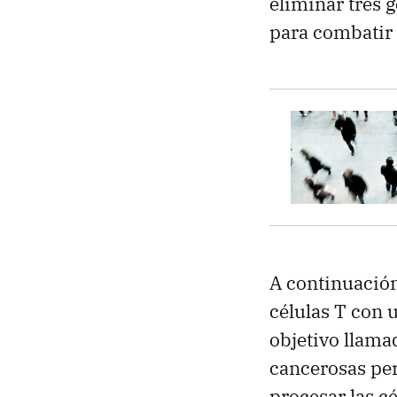
eliminar tres g
para combatir 
A continuación
células T con u
objetivo llam
cancerosas per
procesar las c