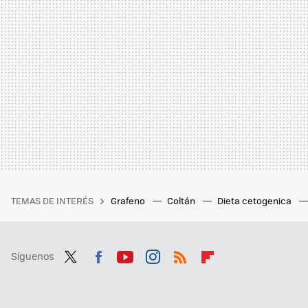
TEMAS DE INTERÉS
Grafeno
Coltán
Dieta cetogenica
Síguenos
Twit
Fac
You
Inst
RSS
Flip
ter
ebo
tub
agr
boa