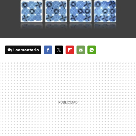
1 comentario
FACEBOOK
TWITTER
FLIPBOARD
E-
WHATSAPP
MAIL