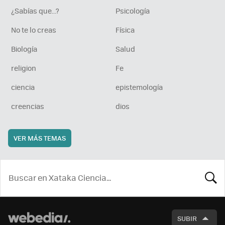
¿Sabías que...?
Psicología
No te lo creas
Física
Biología
Salud
religion
Fe
ciencia
epistemología
creencias
dios
VER MÁS TEMAS
BUSCA
SUBIR