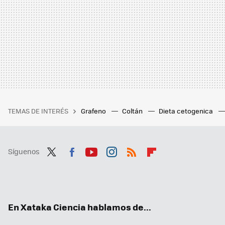
TEMAS DE INTERÉS
Grafeno
Coltán
Dieta cetogenica
Síguenos
Twit
Fac
You
Inst
RSS
Flip
ter
ebo
tub
agr
boa
ok
e
am
rd
En Xataka Ciencia hablamos de...