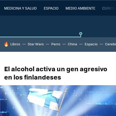
MEDICINA Y SALUD
ESPACIO
MEDIO AMBIENTE
CURIOS
HOY SE HABLA DE
Libros
Star Wars
Perro
China
Espacio
Cereb
El alcohol activa un gen agresivo
en los finlandeses