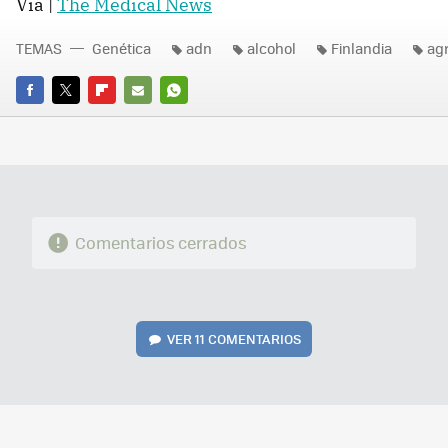
Vía |
The Medical News
TEMAS
Genética
adn
alcohol
Finlandia
ag
FACEBOOK
TWITTER
FLIPBOARD
E-
WHATSAPP
MAIL
Comentarios cerrados
VER
11 COMENTARIOS