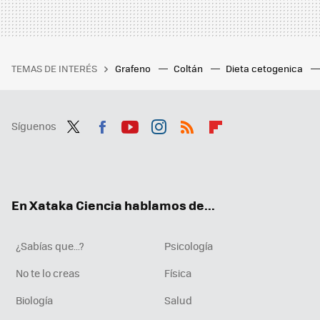
TEMAS DE INTERÉS
Grafeno
Coltán
Dieta cetogenica
Síguenos
Twit
Fac
You
Inst
RSS
Flip
ter
ebo
tub
agr
boa
ok
e
am
rd
En Xataka Ciencia hablamos de...
¿Sabías que...?
Psicología
No te lo creas
Física
Biología
Salud