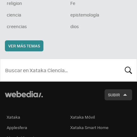
religion
Fe
ciencia
epistemología
creencias
dios
VER MÁS TEMAS
BUSCA
SUBIR
Xataka
Xataka Móvil
Applesfera
Xataka Smart Home