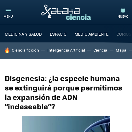
MENÚ
NUEVO
MEDICINA Y SALUD
ESPACIO
MEDIO AMBIENTE
CURIOS
HOY SE HABLA DE
Ciencia ficción
Inteligencia Artificial
Ciencia
Mapa
Disgenesia: ¿la especie humana
se extinguirá porque permitimos
la expansión de ADN
“indeseable”?