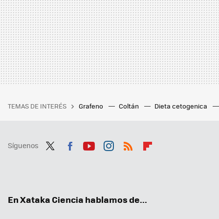
TEMAS DE INTERÉS
Grafeno
Coltán
Dieta cetogenica
Síguenos
Twit
Fac
You
Inst
RSS
Flip
ter
ebo
tub
agr
boa
ok
e
am
rd
En Xataka Ciencia hablamos de...