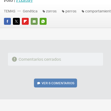
Foto |
Pixabay
TEMAS
Genética
zorros
perros
comportamient
FACEBOOK
TWITTER
FLIPBOARD
E-
WHATSAPP
MAIL
Comentarios cerrados
VER
6 COMENTARIOS