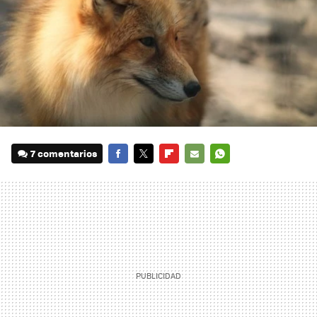
7 comentarios
FACEBOOK
TWITTER
FLIPBOARD
E-
WHATSAPP
MAIL