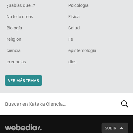
¿Sabías que...?
Psicología
No te lo creas
Física
Biología
Salud
religion
Fe
ciencia
epistemología
creencias
dios
VER MÁS TEMAS
BUSCA
SUBIR