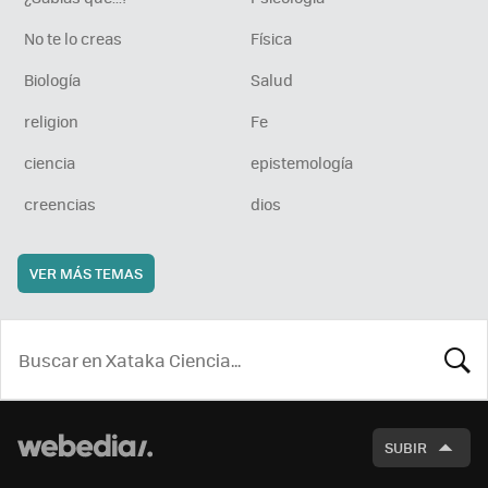
No te lo creas
Física
Biología
Salud
religion
Fe
ciencia
epistemología
creencias
dios
VER MÁS TEMAS
BUSCA
SUBIR