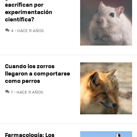
sacrifican por
experimentación
científica?
COMENTARIOS
4
HACE 11 AÑOS
Cuando los zorros
llegaron a comportarse
como perros
COMENTARIOS
7
HACE 11 AÑOS
Farmacología: Los