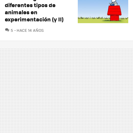
diferentes tipos de
animales en
experimentación (y II)
COMENTARIOS
5
HACE 14 AÑOS