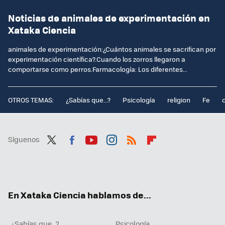
Noticias de animales de experimentación en
Xataka Ciencia
animales de experimentación:¿Cuántos animales se sacrifican por
experimentación científica?.Cuando los zorros llegaron a
comportarse como perros.Farmacología: Los diferentes...
OTROS TEMAS:
¿Sabías que...?
Psicología
religion
Fe
Síguenos
Twit
Fac
You
Inst
RSS
Flip
ter
ebo
tub
agr
boa
ok
e
am
rd
En Xataka Ciencia hablamos de...
¿Sabías que...?
Psicología