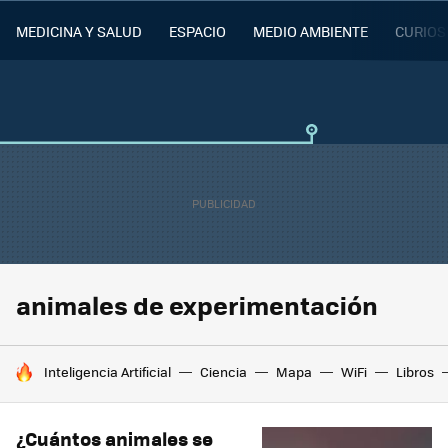
MEDICINA Y SALUD
ESPACIO
MEDIO AMBIENTE
CURIOS
animales de experimentación
HOY SE HABLA DE
Inteligencia Artificial
Ciencia
Mapa
WiFi
Libros
¿Cuántos animales se