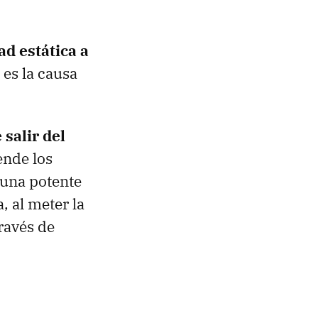
ad estática a
o es la causa
 salir del
ende los
a una potente
, al meter la
través de