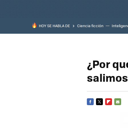
HOY SE HABLA DE
Ciencia ficción
Inteligenc
¿Por qu
salimos
FACEBOOK
TWITTER
FLIPBOARD
E-
MAIL