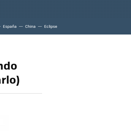
España
China
Eclipse
ando
rlo)