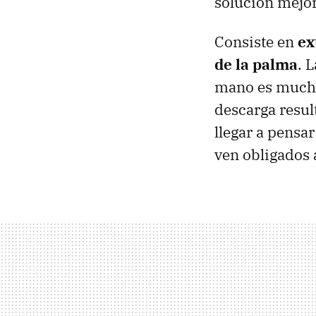
solución mejor
Consiste en
ex
de la palma
. 
mano es mucho 
descarga resul
llegar a pensa
ven obligados a