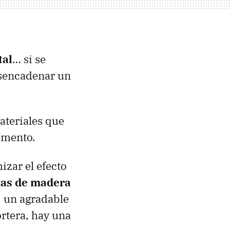
tal
… si se
esencadenar un
ateriales que
omento.
zar el efecto
tas de madera
, un agradable
rtera, hay una