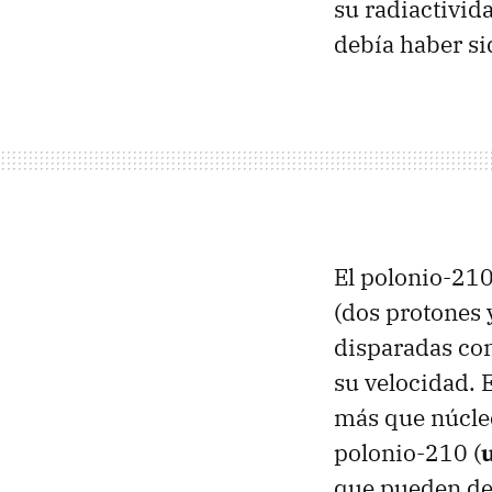
su radiactivid
debía haber s
El polonio-21
(dos protones 
disparadas con 
su velocidad. 
más que núcleo
polonio-210 (
que pueden des