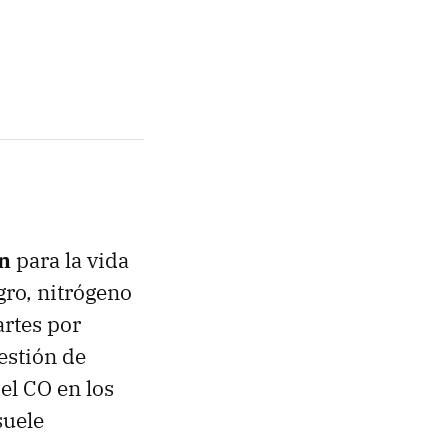
en
para la vida
gro, nitrógeno
artes por
estión de
el CO en los
suele