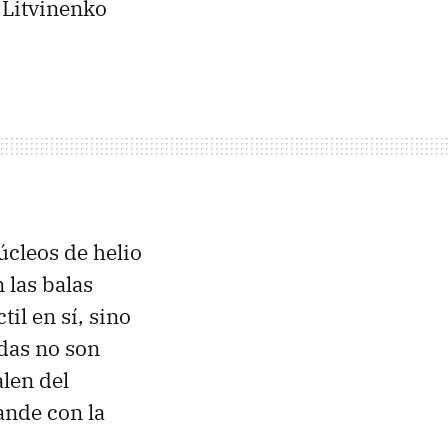
n Litvinenko
úcleos de helio
 las balas
il en sí, sino
adas no son
alen del
ande con la