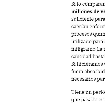
Si lo comparam
millones de v
suficiente par
caerían enferm
procesos quími
utilizado para
miligramo (la 
cantidad basta
Si hiciéramos 
fuera absorbid
necesarios par
Tiene un perio
que pasado ese