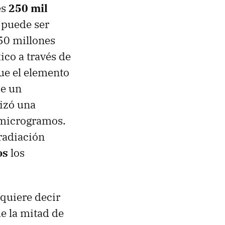
es
250 mil
 puede ser
 50 millones
ico a través de
ue el elemento
de un
lizó una
5 microgramos.
radiación
os
los
quiere decir
e la mitad de