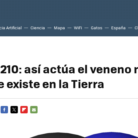
ia Artificial
Ciencia
Mapa
WiFi
Gatos
España
C
 210: así actúa el veneno
e existe en la Tierra
FACEBOOK
TWITTER
FLIPBOARD
E-
MAIL