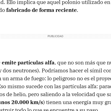
ad. Ello implica que aquel polonio utilizado e
ido
fabricado de forma reciente
.
0
emite partículas alfa
, que no son más que n
y dos neutrones). Podríamos hacer el símil con
un arma de fuego: lo peligroso no es el proyect
Eso mismo sucede con las partículas alfa: par
s de helio, pero saliendo a la velocidad que s
unos 20.000 km/s
) tienen una energía muy gr
truir todo lo que se encuentre a su paso.