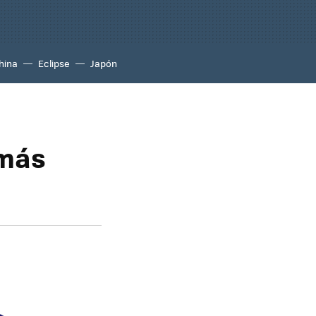
hina
Eclipse
Japón
 más