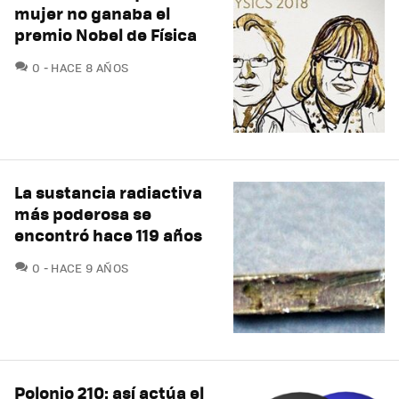
mujer no ganaba el
premio Nobel de Física
COMENTARIOS
0
HACE 8 AÑOS
La sustancia radiactiva
más poderosa se
encontró hace 119 años
COMENTARIOS
0
HACE 9 AÑOS
Polonio 210: así actúa el