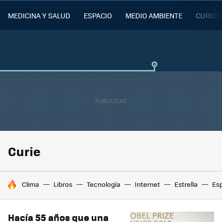
MEDICINA Y SALUD
ESPACIO
MEDIO AMBIENTE
CURIOS
Curie
HOY SE HABLA DE
Clima
Libros
Tecnología
Internet
Estrella
Es
Hacía 55 años que una