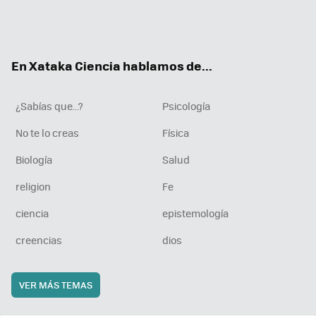
Twit
Fac
You
Inst
RSS
Flip
ter
ebo
tub
agr
boa
ok
e
am
rd
En Xataka Ciencia hablamos de...
¿Sabías que...?
Psicología
No te lo creas
Física
Biología
Salud
religion
Fe
ciencia
epistemología
creencias
dios
VER MÁS TEMAS