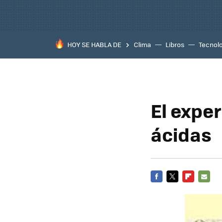
HOY SE HABLA DE
Clima
Libros
Tecnol
El expe
ácidas
FACEBOOK
TWITTER
FLIPBOARD
E-
MAIL