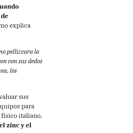
cuando
 de
omo explica
o pellizcara la
ron con sus dedos
ea, los
valuar sus
equipos para
físico italiano.
l zinc y el