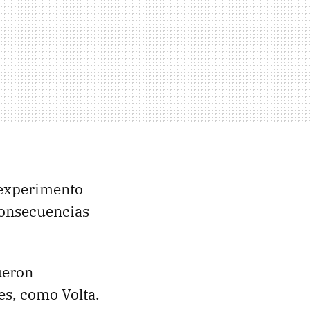
 experimento
consecuencias
ueron
es, como Volta.