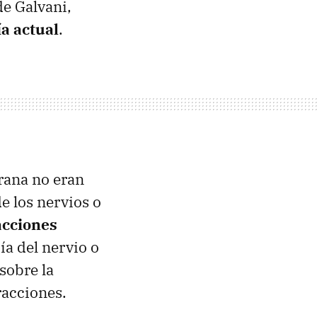
de Galvani,
a actual
.
 rana no eran
e los nervios o
acciones
a del nervio o
sobre la
racciones.