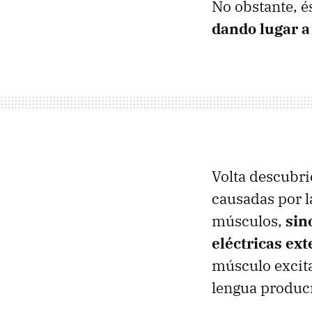
No obstante, é
dando lugar a
Volta descubri
causadas por l
músculos,
sin
eléctricas ext
músculo excita
lengua producí