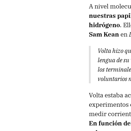
A nivel molecu
nuestras papi
hidrógeno
. El
Sam Kean
en
Volta hizo q
lengua de su 
los terminale
voluntarios n
Volta estaba a
experimentos e
medir corriente
En función del