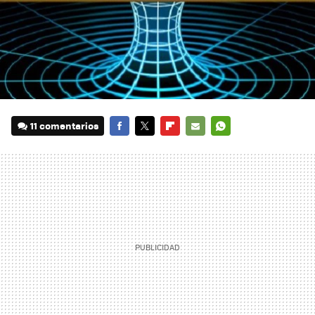
11 comentarios
FACEBOOK
TWITTER
FLIPBOARD
E-
WHATSAPP
MAIL