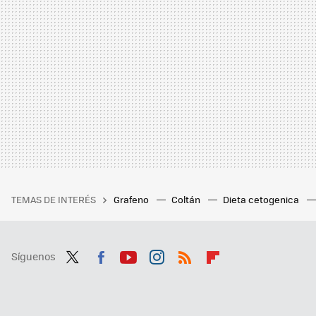
TEMAS DE INTERÉS
Grafeno
Coltán
Dieta cetogenica
Síguenos
Twit
Fac
You
Inst
RSS
Flip
ter
ebo
tub
agr
boa