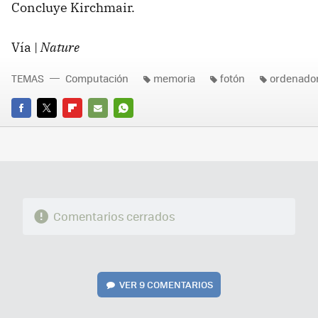
Concluye Kirchmair.
Vía |
Nature
TEMAS
Computación
memoria
fotón
ordenador
FACEBOOK
TWITTER
FLIPBOARD
E-
WHATSAPP
MAIL
Comentarios cerrados
VER
9 COMENTARIOS