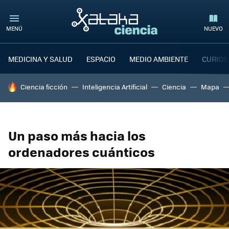
MENÚ
NUEVO
MEDICINA Y SALUD
ESPACIO
MEDIO AMBIENTE
CURIOS
HOY SE HABLA DE
Ciencia ficción
Inteligencia Artificial
Ciencia
Mapa
Un paso más hacia los
ordenadores cuánticos