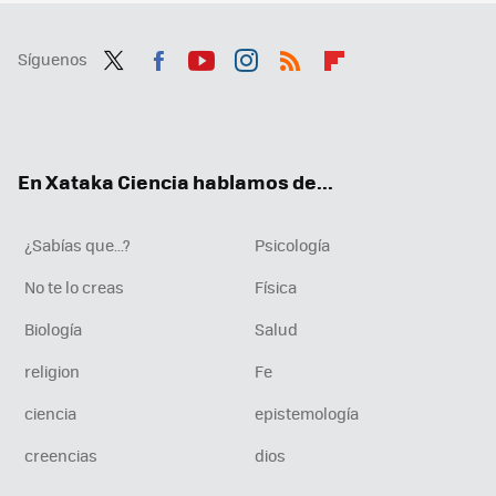
Síguenos
Twit
Fac
You
Inst
RSS
Flip
ter
ebo
tub
agr
boa
ok
e
am
rd
En Xataka Ciencia hablamos de...
¿Sabías que...?
Psicología
No te lo creas
Física
Biología
Salud
religion
Fe
ciencia
epistemología
creencias
dios