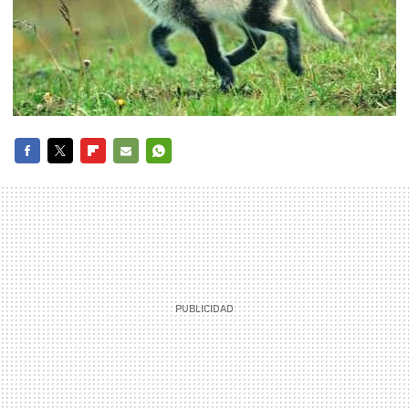
FACEBOOK
TWITTER
FLIPBOARD
E-
WHATSAPP
MAIL