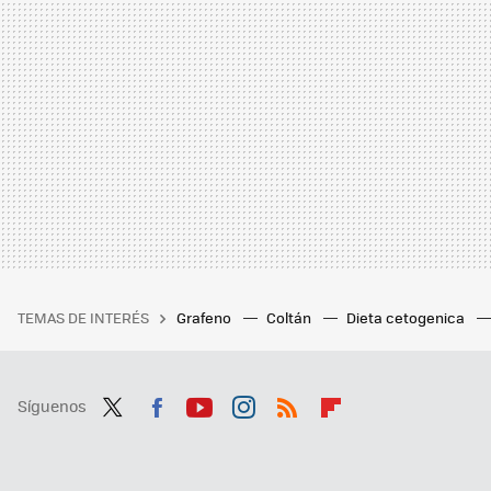
TEMAS DE INTERÉS
Grafeno
Coltán
Dieta cetogenica
Síguenos
Twit
Fac
You
Inst
RSS
Flip
ter
ebo
tub
agr
boa