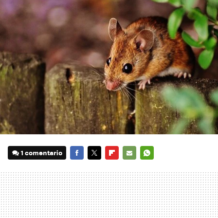
1 comentario
FACEBOOK
TWITTER
FLIPBOARD
E-
WHATSAPP
MAIL