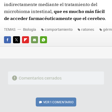
indirectamente mediante el tratamiento del
microbioma intestinal,
que es mucho más fácil
de acceder farmacéuticamente que el cerebro
.
TEMAS
Biología
comportamiento
ratones
gérm
FACEBOOK
TWITTER
FLIPBOARD
E-
WHATSAPP
MAIL
Comentarios cerrados
VER
1 COMENTARIO