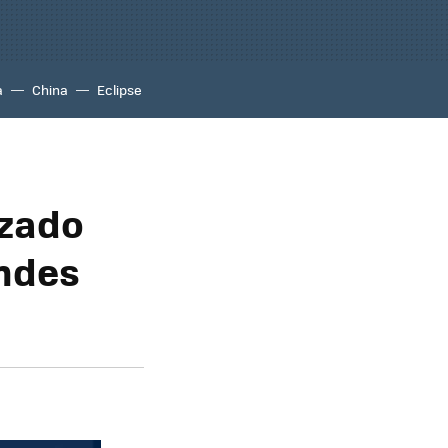
a
China
Eclipse
izado
andes