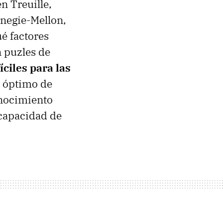
n Treuille,
rnegie-Mellon,
é factores
n puzles de
íciles para las
o óptimo de
onocimiento
 capacidad de