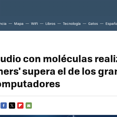
ncia
Mapa
WiFi
Libros
Tecnología
Gatos
Españ
tudio con moléculas real
mers' supera el de los gr
omputadores
FACEBOOK
TWITTER
FLIPBOARD
E-