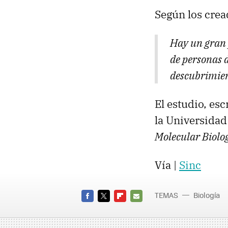
Según los crea
Hay un gran 
de personas 
descubrimient
El estudio, es
la Universidad
Molecular Biolo
Vía |
Sinc
TEMAS
Biología
FACEBOOK
TWITTER
FLIPBOARD
E-
MAIL