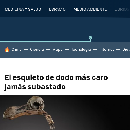
MEDICINA Y SALUD
ESPACIO
MEDIO AMBIENTE
CURIOS
HOY SE HABLA DE
Clima
Ciencia
Mapa
Tecnología
Internet
Die
El esquleto de dodo más caro
jamás subastado