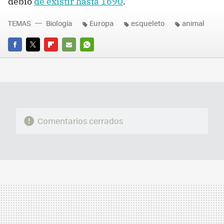
debió
de existir hasta 1690
.
TEMAS
Biología
Europa
esqueleto
animal
FACEBOOK
TWITTER
FLIPBOARD
E-
WHATSAPP
MAIL
Comentarios cerrados