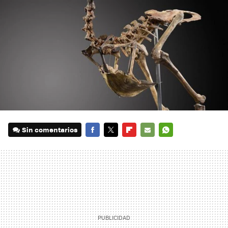
Sin comentarios
FACEBOOK
TWITTER
FLIPBOARD
E-
WHATSAPP
MAIL