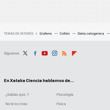
TEMAS DE INTERÉS
Grafeno
Coltán
Dieta cetogenica
Síguenos
Twit
Fac
You
Inst
RSS
Flip
ter
ebo
tub
agr
boa
ok
e
am
rd
En Xataka Ciencia hablamos de...
¿Sabías que...?
Psicología
No te lo creas
Física