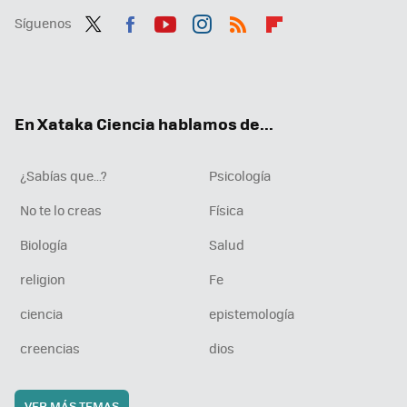
Síguenos
Twit
Fac
You
Inst
RSS
Flip
ter
ebo
tub
agr
boa
ok
e
am
rd
En Xataka Ciencia hablamos de...
¿Sabías que...?
Psicología
No te lo creas
Física
Biología
Salud
religion
Fe
ciencia
epistemología
creencias
dios
VER MÁS TEMAS