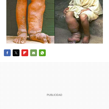
FACEBOOK
TWITTER
FLIPBOARD
E-
WHATSAPP
MAIL