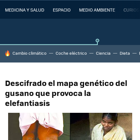
MEDICINA Y SALUD
ESPACIO
MEDIO AMBIENTE
CURIOS
HOY SE HABLA DE
Cambio climático
Coche eléctrico
Ciencia
Dieta
Descifrado el mapa genético del
gusano que provoca la
elefantiasis