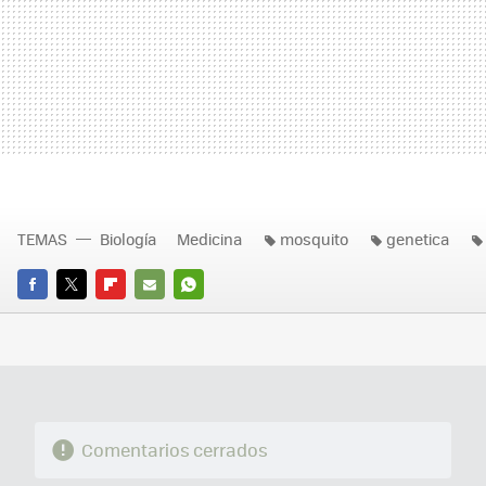
TEMAS
Biología
Medicina
mosquito
genetica
FACEBOOK
TWITTER
FLIPBOARD
E-
WHATSAPP
MAIL
Comentarios cerrados