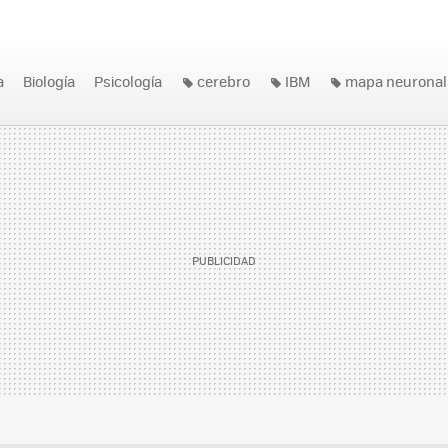
a
Biología
Psicología
cerebro
IBM
mapa neuronal