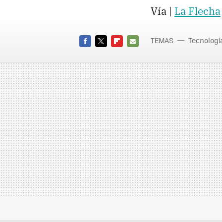
Vía |
La Flecha
TEMAS
Tecnologí
FACEBOOK
TWITTER
FLIPBOARD
E-
MAIL