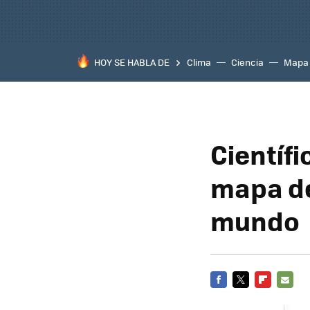
HOY SE HABLA DE
Clima
Ciencia
Mapa
Científ
mapa de
mundo
FACEBOOK
TWITTER
FLIPBOARD
E-