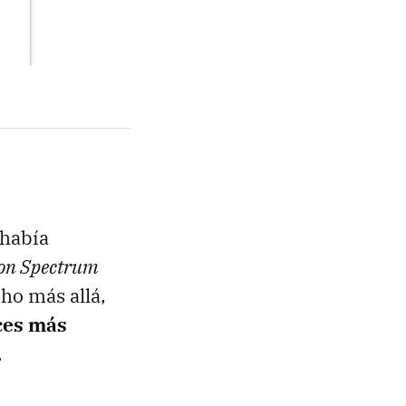
 había
ion Spectrum
ho más allá,
ces más
.