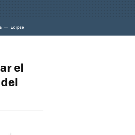
a
Eclipse
ar el
 del