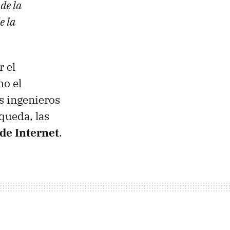
de la
e la
 el
mo el
os ingenieros
queda, las
de Internet
.