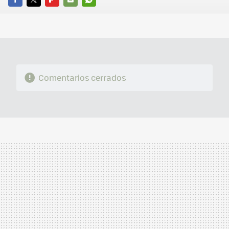
FACEBOOK
TWITTER
FLIPBOARD
E-
WHATSAPP
MAIL
Comentarios cerrados