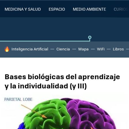
MEDICINA Y SALUD
ESPACIO
MEDIO AMBIENTE
CURIOS
HOY SE HABLA DE
Inteligencia Artificial
Ciencia
Mapa
WiFi
Libros
Bases biológicas del aprendizaje
y la individualidad (y III)