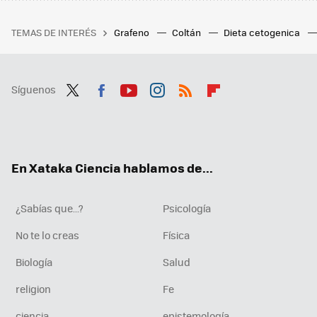
TEMAS DE INTERÉS
Grafeno
Coltán
Dieta cetogenica
Síguenos
Twit
Fac
You
Inst
RSS
Flip
ter
ebo
tub
agr
boa
ok
e
am
rd
En Xataka Ciencia hablamos de...
¿Sabías que...?
Psicología
No te lo creas
Física
Biología
Salud
religion
Fe
ciencia
epistemología