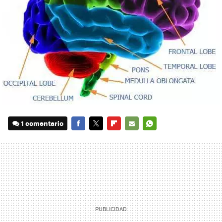
1 comentario
FACEBOOK
TWITTER
FLIPBOARD
E-
WHATSAPP
MAIL