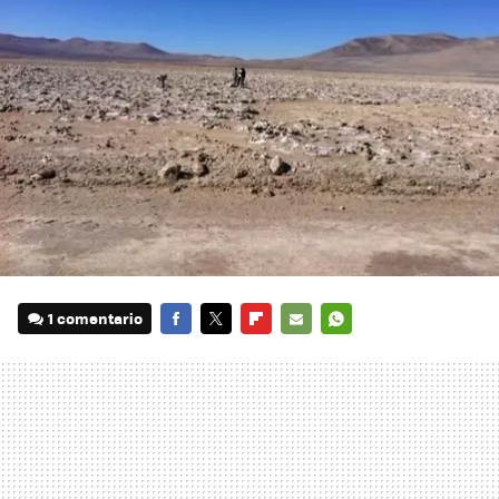
1 comentario
FACEBOOK
TWITTER
FLIPBOARD
E-
WHATSAPP
MAIL