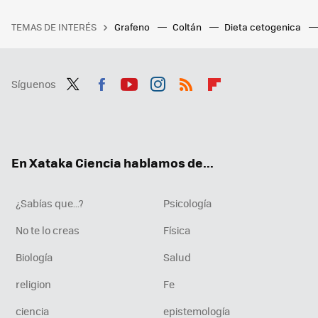
TEMAS DE INTERÉS
Grafeno
Coltán
Dieta cetogenica
Síguenos
Twit
Fac
You
Inst
RSS
Flip
ter
ebo
tub
agr
boa
ok
e
am
rd
En Xataka Ciencia hablamos de...
¿Sabías que...?
Psicología
No te lo creas
Física
Biología
Salud
religion
Fe
ciencia
epistemología