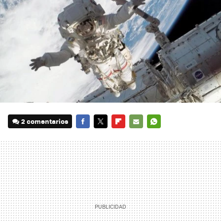
2 comentarios
FACEBOOK
TWITTER
FLIPBOARD
E-
WHATSAPP
MAIL