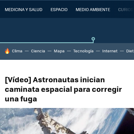
MEDICINA Y SALUD
ESPACIO
MEDIO AMBIENTE
CURIOS
HOY SE HABLA DE
Clima
Ciencia
Mapa
Tecnología
Internet
Die
[Vídeo] Astronautas inician
caminata espacial para corregir
una fuga