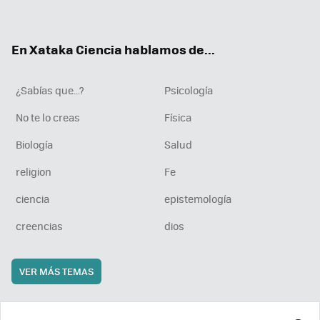
ter
ebo
tub
agr
boa
ok
e
am
rd
En Xataka Ciencia hablamos de...
¿Sabías que...?
Psicología
No te lo creas
Física
Biología
Salud
religion
Fe
ciencia
epistemología
creencias
dios
VER MÁS TEMAS