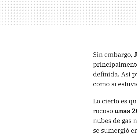
Sin embargo,
principalmente
definida. Así 
como si estuv
Lo cierto es q
rocoso
unas 2
nubes de gas n
se sumergió e