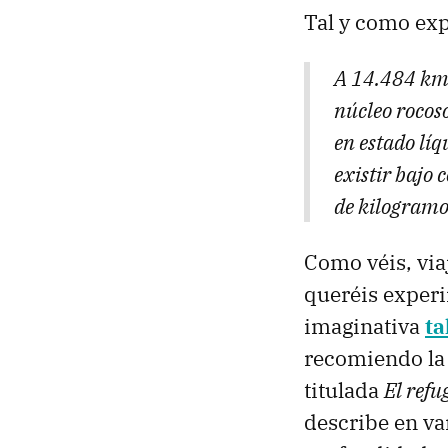
Tal y como exp
A 14.484 km 
núcleo rocoso
en estado líq
existir bajo 
de kilogramo
Como véis, viaj
queréis experi
imaginativa
ta
recomiendo la 
titulada
El refu
describe en va