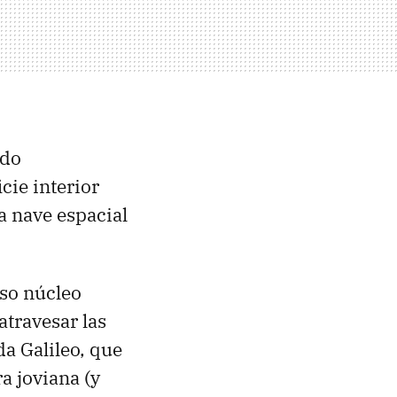
ado
cie interior
a nave espacial
nso núcleo
atravesar las
da Galileo, que
 joviana (y