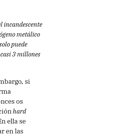
l incandescente
rógeno metálico
 solo puede
 casi 3 millones
embargo, si
orma
onces os
ción
hard
En ella se
r en las