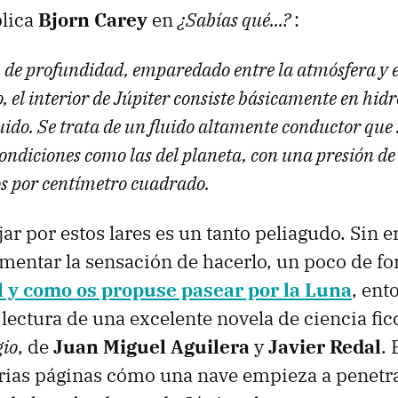
lica
Bjorn Carey
en
¿Sabías qué...?
:
de profundidad, emparedado entre la atmósfera y e
, el interior de Júpiter consiste básicamente en hid
uido. Se trata de un fluido altamente conductor que
condiciones como las del planeta, con una presión de
s por centímetro cuadrado.
ar por estos lares es un tanto peliagudo. Sin 
mentar la sensación de hacerlo, un poco de f
l y como os propuse pasear por la Luna
, ent
lectura de una excelente novela de ciencia fic
gio
, de
Juan Miguel Aguilera
y
Javier Redal
. 
rias páginas cómo una nave empieza a penetra