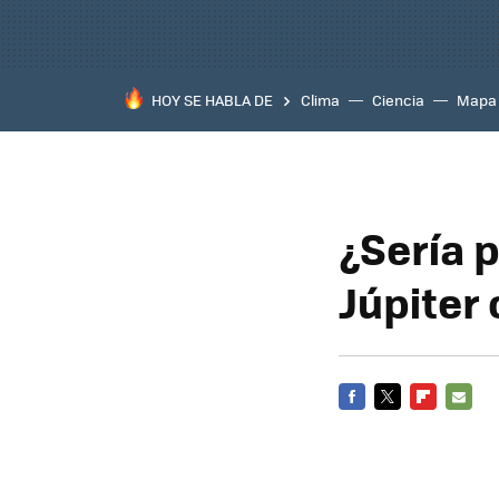
HOY SE HABLA DE
Clima
Ciencia
Mapa
¿Sería p
Júpiter
FACEBOOK
TWITTER
FLIPBOARD
E-
MAIL