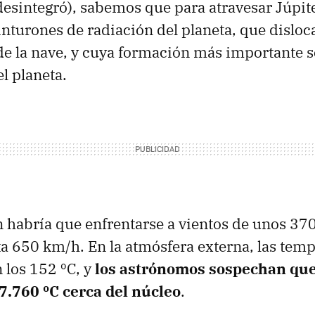
desintegró), sabemos que para atravesar Júpi
inturones de radiación del planeta, que disloc
e la nave, y cuya formación más importante se
l planeta.
 habría que enfrentarse a vientos de unos 37
ta 650 km/h. En la atmósfera externa, las tem
 los 152 ºC, y
los astrónomos sospechan qu
7.760 ºC cerca del núcleo
.