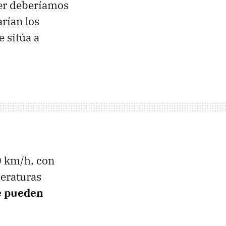
ter deberíamos
arían los
 sitúa a
0 km/h, con
peraturas
e pueden