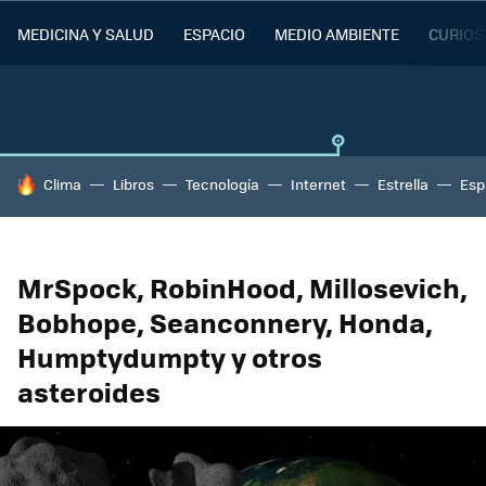
MEDICINA Y SALUD
ESPACIO
MEDIO AMBIENTE
CURIOS
HOY SE HABLA DE
Clima
Libros
Tecnología
Internet
Estrella
Esp
MrSpock, RobinHood, Millosevich,
Bobhope, Seanconnery, Honda,
Humptydumpty y otros
asteroides