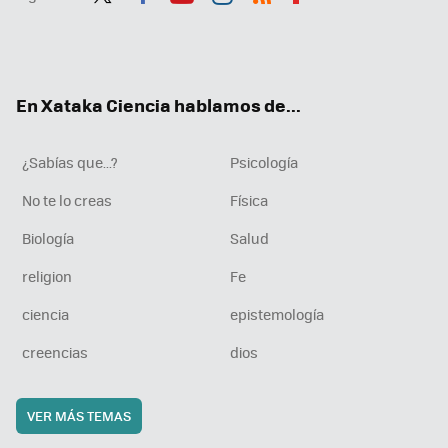
Twit
Fac
You
Inst
RSS
Flip
ter
ebo
tub
agr
boa
ok
e
am
rd
En Xataka Ciencia hablamos de...
¿Sabías que...?
Psicología
No te lo creas
Física
Biología
Salud
religion
Fe
ciencia
epistemología
creencias
dios
VER MÁS TEMAS