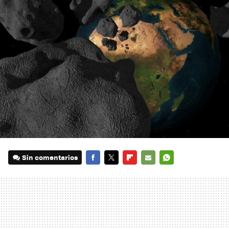
Sin comentarios
FACEBOOK
TWITTER
FLIPBOARD
E-
WHATSAPP
MAIL