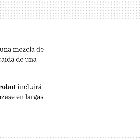
 una mezcla de
raída de una
robot
incluirá
azase en largas