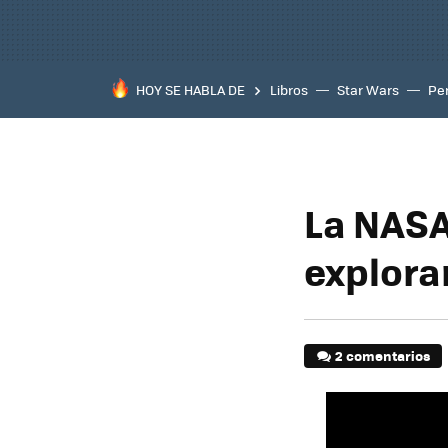
HOY SE HABLA DE
Libros
Star Wars
Pe
La NASA
explora
2 comentarios