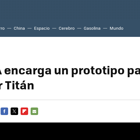
rro
China
Espacio
Cerebro
Gasolina
Mundo
 encarga un prototipo p
r Titán
FACEBOOK
TWITTER
FLIPBOARD
E-
MAIL