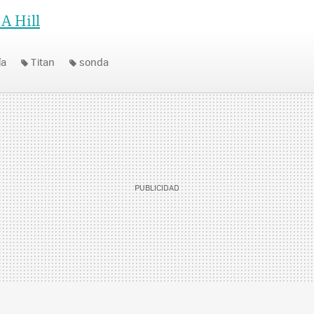
 A Hill
ía
Titan
sonda