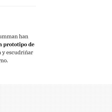
Grumman han
n prototipo de
 y escudriñar
rno.