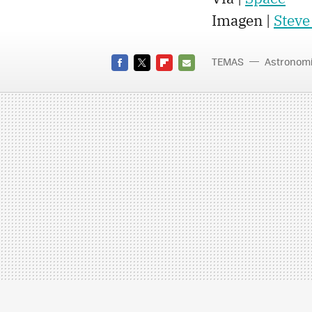
Imagen |
Steve
TEMAS
Astronom
FACEBOOK
TWITTER
FLIPBOARD
E-
MAIL