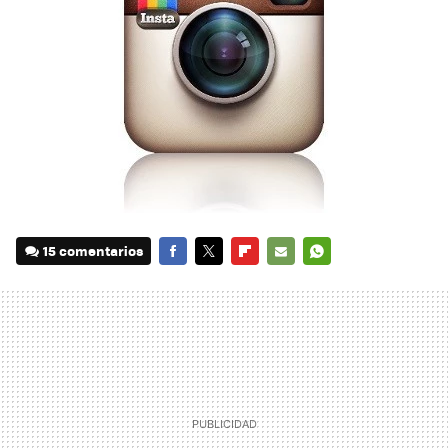
15 comentarios
FACEBOOK
TWITTER
FLIPBOARD
E-
WHATSAPP
MAIL