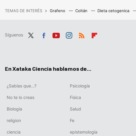
TEMAS DE INTERÉS
Grafeno
Coltán
Dieta cetogenica
Síguenos
Twit
Fac
You
Inst
RSS
Flip
ter
ebo
tub
agr
boa
ok
e
am
rd
En Xataka Ciencia hablamos de...
¿Sabías que...?
Psicología
No te lo creas
Física
Biología
Salud
religion
Fe
ciencia
epistemología