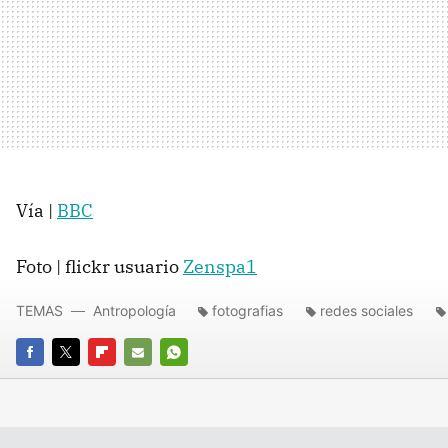
Vía |
BBC
Foto | flickr usuario
Zenspa1
TEMAS
Antropología
fotografias
redes sociales
FACEBOOK
TWITTER
FLIPBOARD
E-
WHATSAPP
MAIL