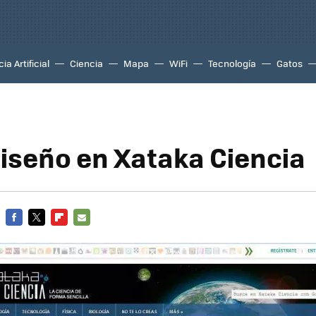
ia Artificial
Ciencia
Mapa
WiFi
Tecnología
Gatos
iseño en Xataka Ciencia
FACEBOOK
TWITTER
FLIPBOARD
E-
MAIL