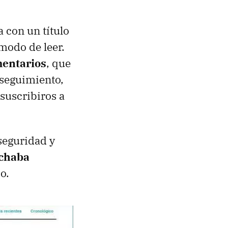
a con un título
modo de leer.
mentarios
, que
y seguimiento,
suscribiros a
seguridad y
echaba
o.