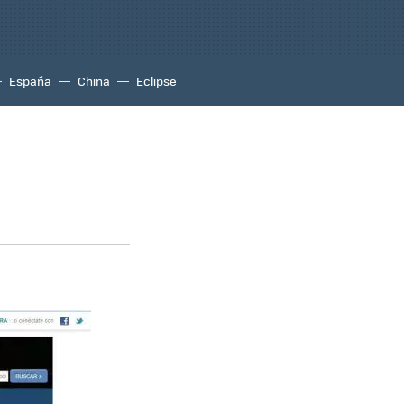
España
China
Eclipse