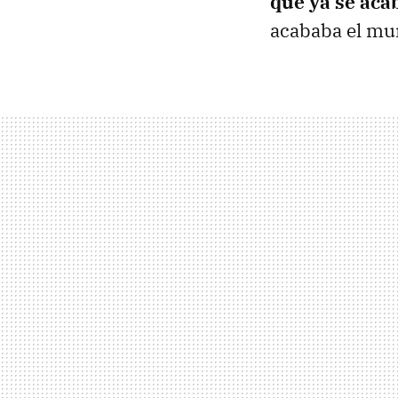
que ya se aca
acababa el mun