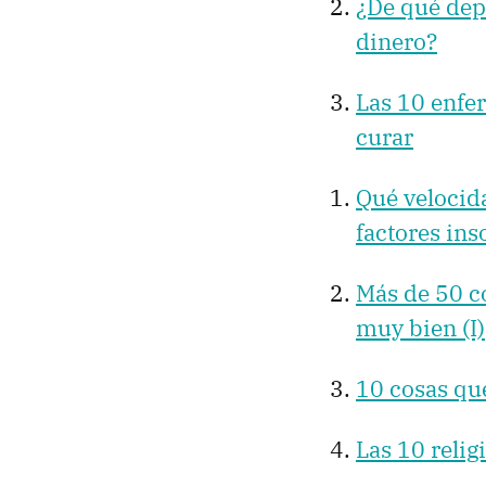
¿De qué dep
dinero?
Las 10 enfe
curar
Qué velocida
factores in
Más de 50 c
muy bien (I)
10 cosas que
Las 10 reli