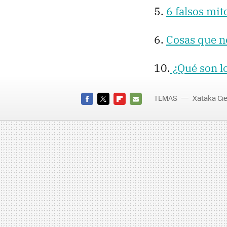
6 falsos mit
Cosas que no
10.
¿Qué son lo
TEMAS
Xataka Ci
FACEBOOK
TWITTER
FLIPBOARD
E-
MAIL