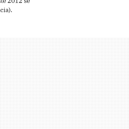
ste 2012 se
cia).