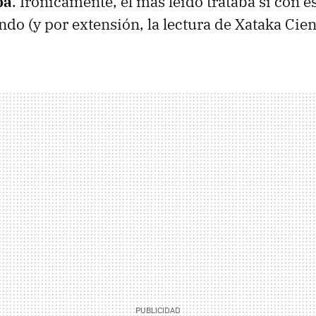
ba
. Irónicamente, el más leído trataba si con e
do (y por extensión, la lectura de Xataka Cien