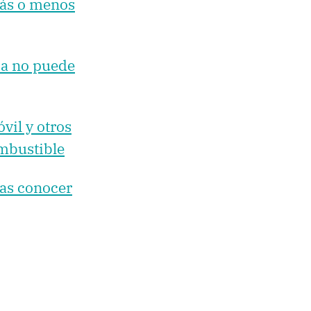
más o menos
ía no puede
vil y otros
ombustible
ías conocer