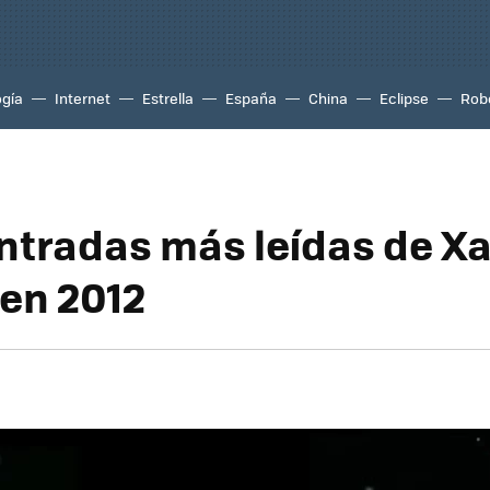
ogía
Internet
Estrella
España
China
Eclipse
Rob
entradas más leídas de X
 en 2012