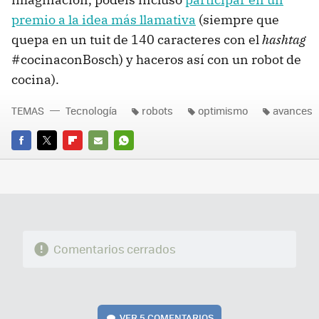
premio a la idea más llamativa
(siempre que
quepa en un tuit de 140 caracteres con el
hashtag
#cocinaconBosch) y haceros así con un robot de
cocina).
TEMAS
Tecnología
robots
optimismo
avances
FACEBOOK
TWITTER
FLIPBOARD
E-
WHATSAPP
MAIL
Comentarios cerrados
VER
5 COMENTARIOS