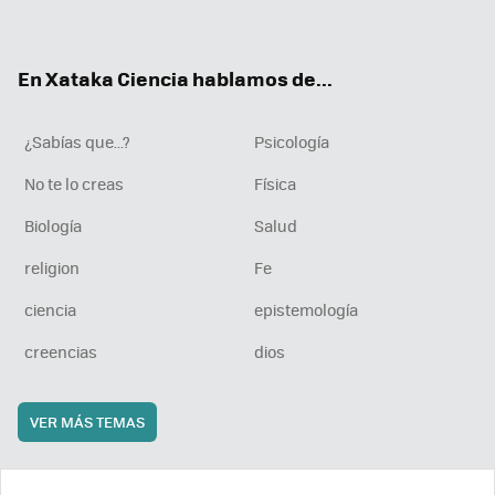
ter
ebo
tub
agr
boa
ok
e
am
rd
En Xataka Ciencia hablamos de...
¿Sabías que...?
Psicología
No te lo creas
Física
Biología
Salud
religion
Fe
ciencia
epistemología
creencias
dios
VER MÁS TEMAS