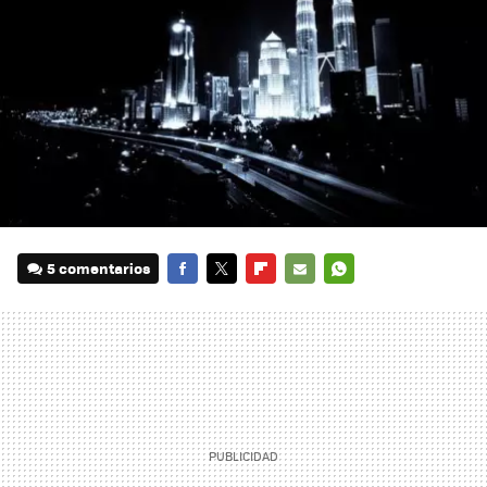
5 comentarios
FACEBOOK
TWITTER
FLIPBOARD
E-
WHATSAPP
MAIL