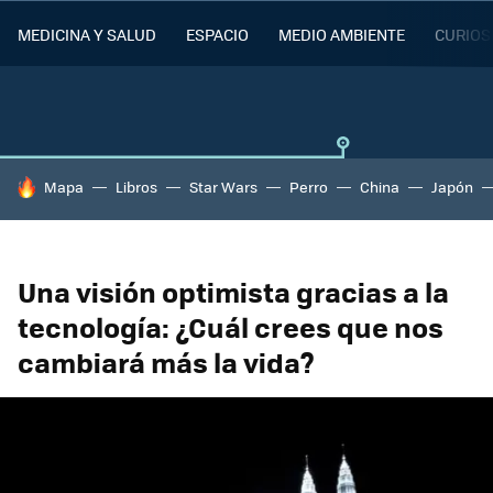
MEDICINA Y SALUD
ESPACIO
MEDIO AMBIENTE
CURIOS
HOY SE HABLA DE
Mapa
Libros
Star Wars
Perro
China
Japón
Una visión optimista gracias a la
tecnología: ¿Cuál crees que nos
cambiará más la vida?