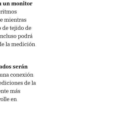
n un monitor
 ritmos
te mientras
de tejido de
 Incluso podrá
de la medición
tados serán
 una conexión
ediciones de la
iente más
olle en