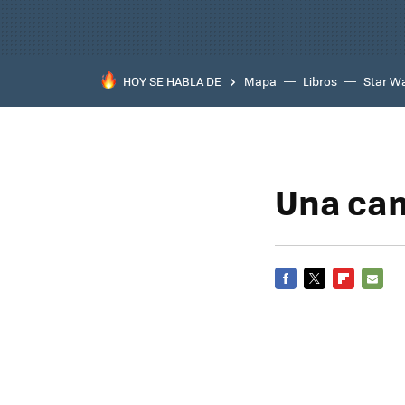
HOY SE HABLA DE
Mapa
Libros
Star W
Una cam
FACEBOOK
TWITTER
FLIPBOARD
E-
MAIL