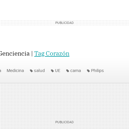
Genciencia |
Tag Corazón
a
Medicina
salud
UE
cama
Philips