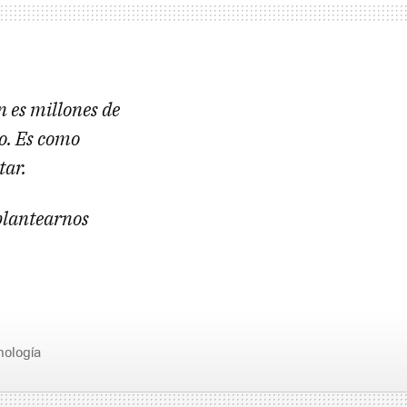
 es millones de
io. Es como
tar.
eplantearnos
nología