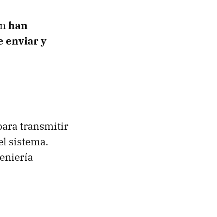
an
han
e enviar y
para transmitir
l sistema.
eniería