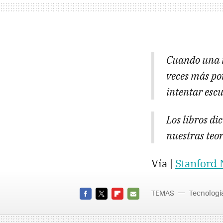
Cuando una r
veces más po
intentar escu
Los libros di
nuestras teo
Vía |
Stanford
TEMAS
Tecnologí
FACEBOOK
TWITTER
FLIPBOARD
E-
MAIL