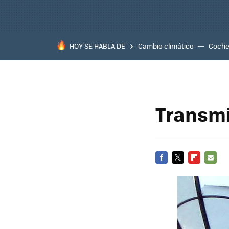
HOY SE HABLA DE
Cambio climático
Coche 
Transmi
FACEBOOK
TWITTER
FLIPBOARD
E-
MAIL