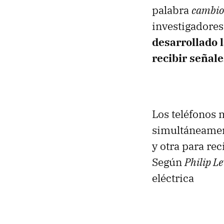
palabra
cambi
investigadores
desarrollado 
recibir señal
Los teléfonos 
simultáneament
y otra para re
Según
Philip Le
eléctrica