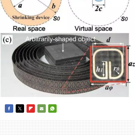
FACEBOOK
TWITTER
FLIPBOARD
E-
WHATSAPP
MAIL