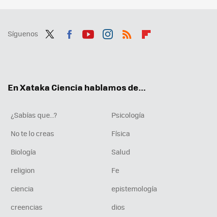
Síguenos
Twit
Fac
You
Inst
RSS
Flip
ter
ebo
tub
agr
boa
ok
e
am
rd
En Xataka Ciencia hablamos de...
¿Sabías que...?
Psicología
No te lo creas
Física
Biología
Salud
religion
Fe
ciencia
epistemología
creencias
dios