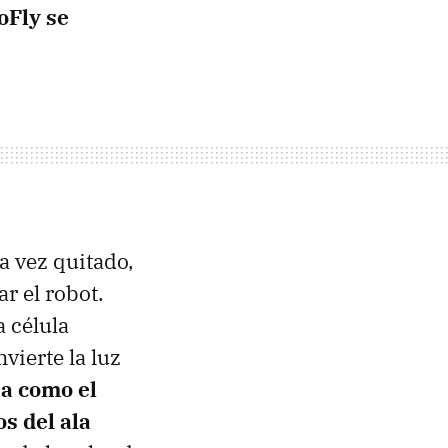
oFly se
a vez quitado,
ar el robot.
a célula
vierte la luz
úa como el
s del ala