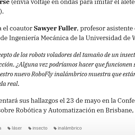
rse
(envía voltaje en ondas para imitar el alete
).
 el coautor
Sawyer Fuller
, profesor asistente 
de Ingeniería Mecánica de la Universidad de 
cepto de los robots voladores del tamaño de un inse
ficción. ¿Alguna vez podríamos hacer que funcionen 
estro nuevo RoboFly inalámbrico muestra que est
da real.
entará sus hallazgos el 23 de mayo en la Conf
sobre Robótica y Automatización en Brisbane, 
a
láser
insecto
inalámbrico