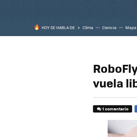
HOY SE HABLA DE
Clima
Ciencia
Mapa
RoboFly
vuela li
1 comentario