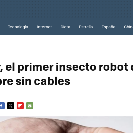
Tecnología
Internet
Dieta
Estrella
España
Chin
, el primer insecto robot
bre sin cables
FACEBOOK
TWITTER
FLIPBOARD
E-
MAIL