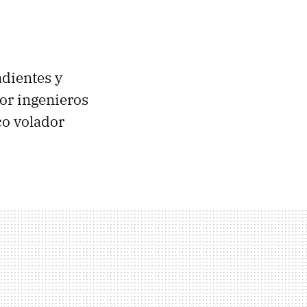
dientes y
por ingenieros
co volador