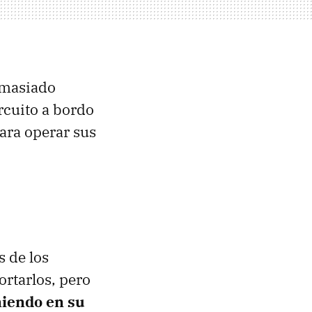
emasiado
rcuito a bordo
para operar sus
s de los
rtarlos, pero
iendo en su