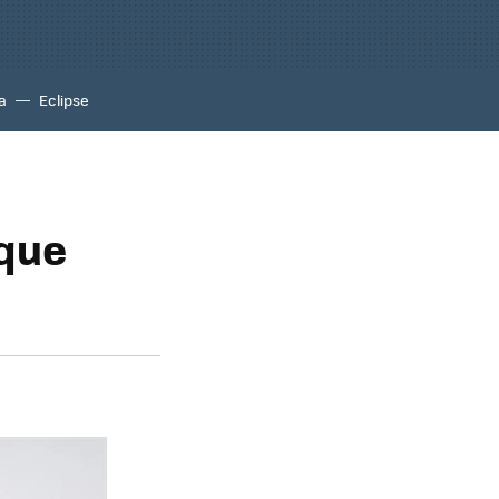
a
Eclipse
 que