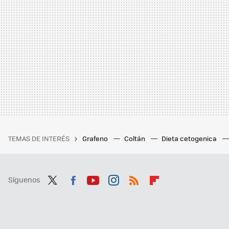
TEMAS DE INTERÉS
Grafeno
Coltán
Dieta cetogenica
Síguenos
Twit
Fac
You
Inst
RSS
Flip
ter
ebo
tub
agr
boa
ok
e
am
rd