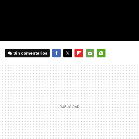
Sin comentarios
FACEBOOK
TWITTER
FLIPBOARD
E-
WHATSAPP
MAIL