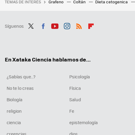
TEMAS DE INTERÉS
Grafeno
Coltán
Dieta cetogenica
Síguenos
Twit
Fac
You
Inst
RSS
Flip
ter
ebo
tub
agr
boa
ok
e
am
rd
En Xataka Ciencia hablamos de...
¿Sabías que...?
Psicología
No te lo creas
Física
Biología
Salud
religion
Fe
ciencia
epistemología
creencias
dios