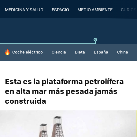
MEDICINA Y SALUD
ESPACIO
MEDIO AMBIENTE
CURIOS
HOY SE HABLA DE
Coche eléctrico
Ciencia
Dieta
España
China
Esta es la plataforma petrolífera
en alta mar más pesada jamás
construida