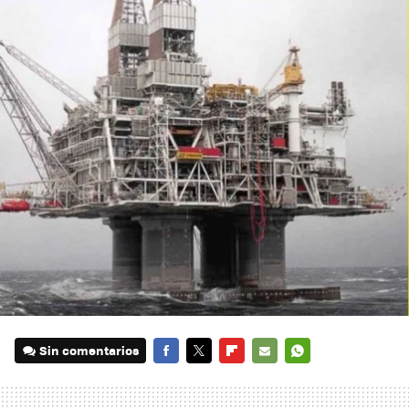
Sin comentarios
FACEBOOK
TWITTER
FLIPBOARD
E-
WHATSAPP
MAIL