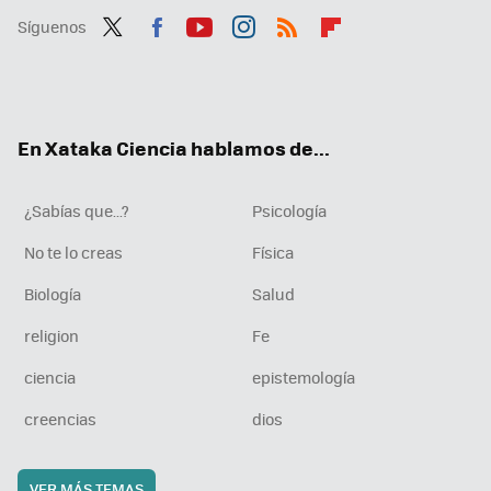
Síguenos
Twit
Fac
You
Inst
RSS
Flip
ter
ebo
tub
agr
boa
ok
e
am
rd
En Xataka Ciencia hablamos de...
¿Sabías que...?
Psicología
No te lo creas
Física
Biología
Salud
religion
Fe
ciencia
epistemología
creencias
dios
VER MÁS TEMAS