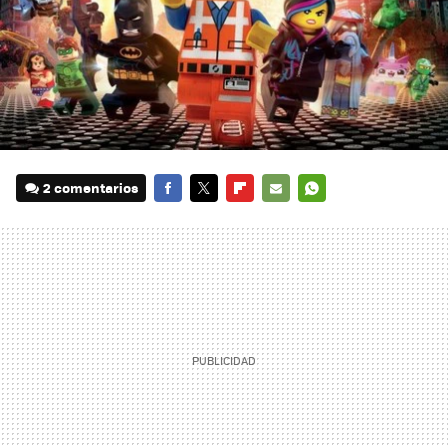
2 comentarios
FACEBOOK
TWITTER
FLIPBOARD
E-
WHATSAPP
MAIL