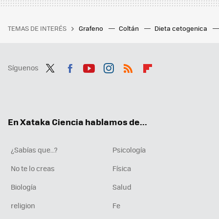
TEMAS DE INTERÉS
Grafeno
Coltán
Dieta cetogenica
Síguenos
Twit
Fac
You
Inst
RSS
Flip
ter
ebo
tub
agr
boa
ok
e
am
rd
En Xataka Ciencia hablamos de...
¿Sabías que...?
Psicología
No te lo creas
Física
Biología
Salud
religion
Fe