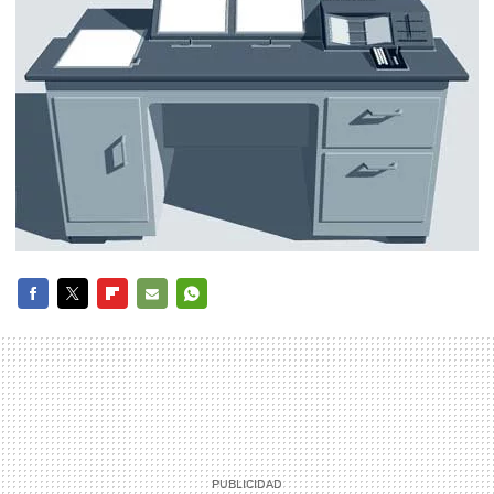
FACEBOOK
TWITTER
FLIPBOARD
E-
WHATSAPP
MAIL