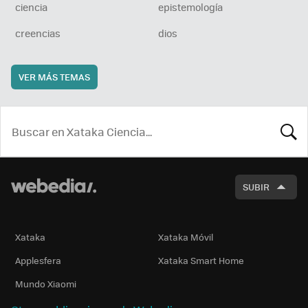
ciencia
epistemología
creencias
dios
VER MÁS TEMAS
BUSCA
SUBIR
Xataka
Xataka Móvil
Applesfera
Xataka Smart Home
Mundo Xiaomi