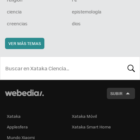
ciencia
epistemología
creencias
dios
VER MÁS TEMAS
BUSCA
SUBIR
Xataka
Xataka Móvil
Applesfera
Xataka Smart Home
Mundo Xiaomi