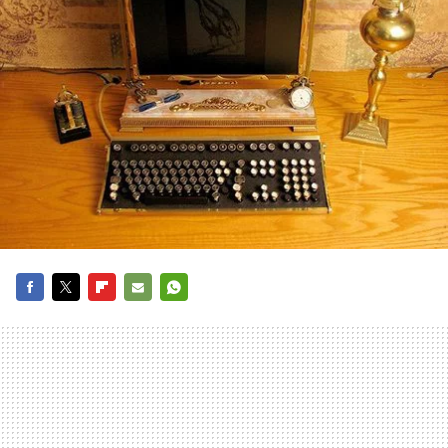
FACEBOOK
TWITTER
FLIPBOARD
E-
WHATSAPP
MAIL