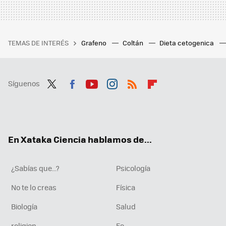
TEMAS DE INTERÉS
Grafeno
Coltán
Dieta cetogenica
Síguenos
Twit
Fac
You
Inst
RSS
Flip
ter
ebo
tub
agr
boa
ok
e
am
rd
En Xataka Ciencia hablamos de...
¿Sabías que...?
Psicología
No te lo creas
Física
Biología
Salud
religion
Fe