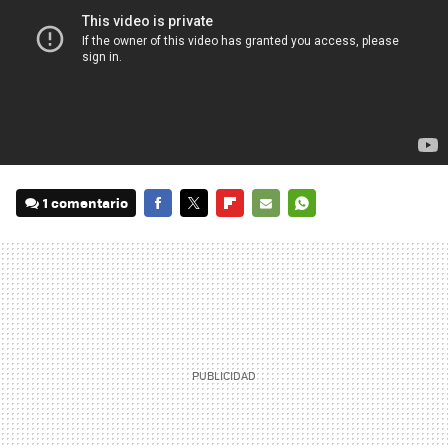
1 comentario
FACEBOOK
TWITTER
FLIPBOARD
E-
WHATSAPP
MAIL