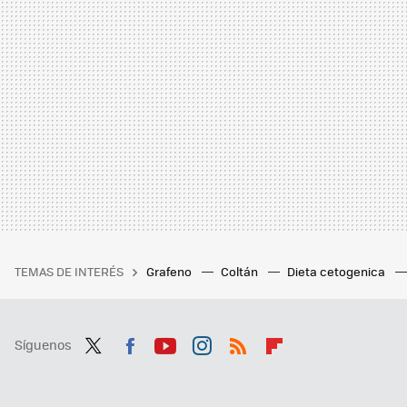
TEMAS DE INTERÉS
Grafeno
Coltán
Dieta cetogenica
Síguenos
Twit
Fac
You
Inst
RSS
Flip
ter
ebo
tub
agr
boa