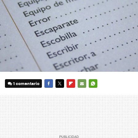
1 comentario
FACEBOOK
TWITTER
FLIPBOARD
E-
WHATSAPP
MAIL