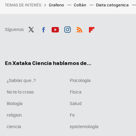
TEMAS DE INTERÉS
Grafeno
Coltán
Dieta cetogenica
Síguenos
Twit
Fac
You
Inst
RSS
Flip
ter
ebo
tub
agr
boa
ok
e
am
rd
En Xataka Ciencia hablamos de...
¿Sabías que...?
Psicología
No te lo creas
Física
Biología
Salud
religion
Fe
ciencia
epistemología