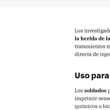
Los investigad
la herida de l
tratamientos m
directa de inje
Uso para
Los
soldados
p
imprimir senso
químicos o bio