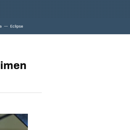
a
Eclipse
rimen