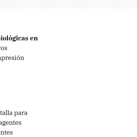
biológicas en
vos
impresión
talla para
agentes
entes