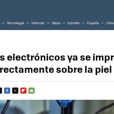
Tecnología
Internet
Dieta
Estrella
España
Chin
os electrónicos ya se imp
irectamente sobre la piel
FACEBOOK
TWITTER
FLIPBOARD
E-
MAIL