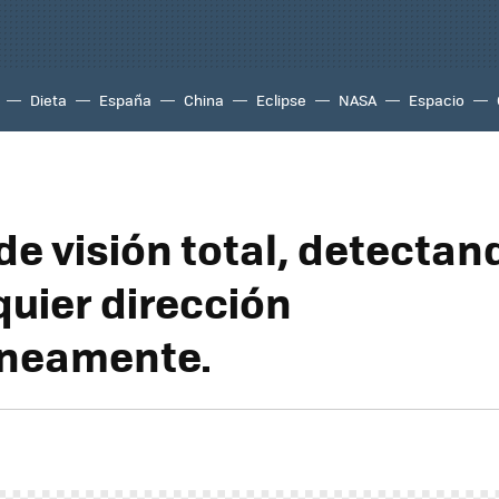
Dieta
España
China
Eclipse
NASA
Espacio
e visión total, detectand
quier dirección
áneamente.