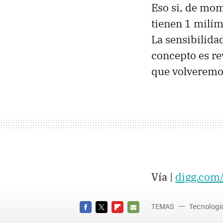
Eso si, de mom
tienen 1 milím
La sensibilida
concepto es re
que volveremos
Vía |
digg.com
TEMAS
Tecnologí
FACEBOOK
TWITTER
FLIPBOARD
E-