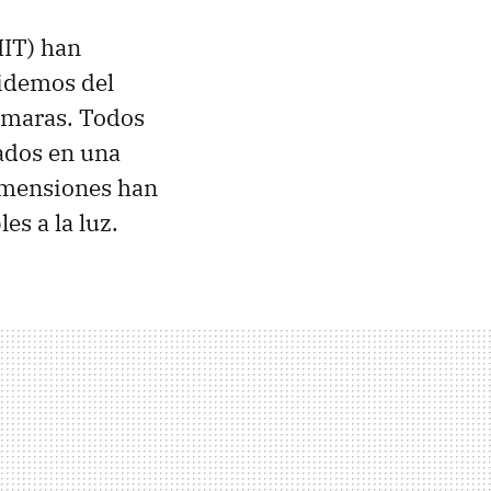
IT) han
videmos del
cámaras. Todos
tados en una
dimensiones han
es a la luz.