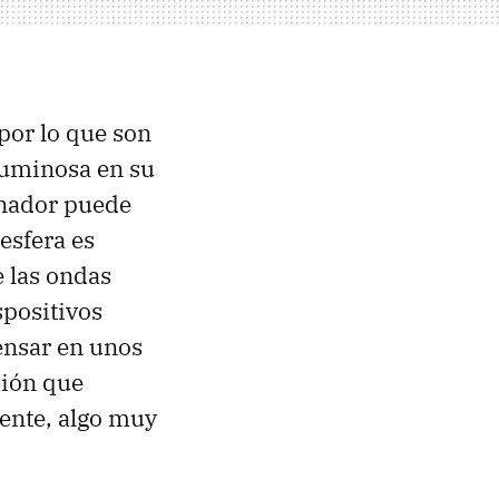
 por lo que son
 luminosa en su
enador puede
 esfera es
 las ondas
spositivos
ensar en unos
ción que
rente, algo muy