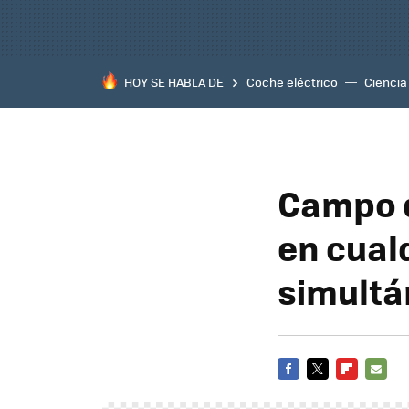
HOY SE HABLA DE
Coche eléctrico
Ciencia
Campo d
en cual
simult
FACEBOOK
TWITTER
FLIPBOARD
E-