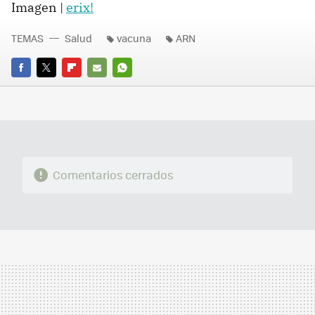
Imagen |
erix!
TEMAS
Salud
vacuna
ARN
FACEBOOK
TWITTER
FLIPBOARD
E-
WHATSAPP
MAIL
Comentarios cerrados