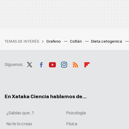
TEMAS DE INTERÉS
Grafeno
Coltán
Dieta cetogenica
Síguenos
Twit
Fac
You
Inst
RSS
Flip
ter
ebo
tub
agr
boa
ok
e
am
rd
En Xataka Ciencia hablamos de...
¿Sabías que...?
Psicología
No te lo creas
Física