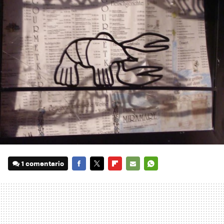
1 comentario
FACEBOOK
TWITTER
FLIPBOARD
E-
WHATSAPP
MAIL