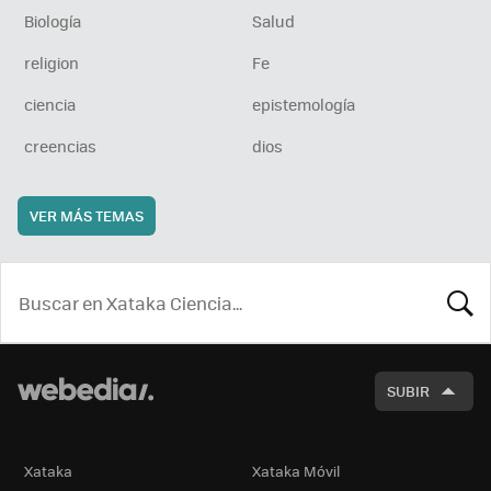
Biología
Salud
religion
Fe
ciencia
epistemología
creencias
dios
VER MÁS TEMAS
BUSCA
SUBIR
Xataka
Xataka Móvil