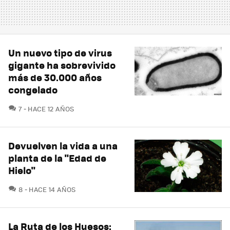
Un nuevo tipo de virus
gigante ha sobrevivido
más de 30.000 años
congelado
COMENTARIOS
7
HACE 12 AÑOS
Devuelven la vida a una
planta de la "Edad de
Hielo"
COMENTARIOS
8
HACE 14 AÑOS
La Ruta de los Huesos: