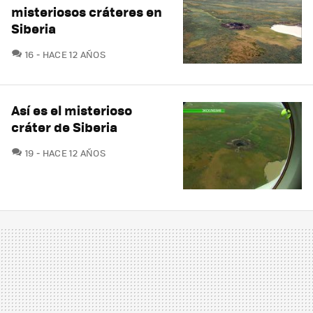
misteriosos cráteres en
Siberia
COMENTARIOS
16
HACE 12 AÑOS
Así es el misterioso
cráter de Siberia
COMENTARIOS
19
HACE 12 AÑOS