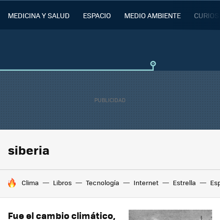
MEDICINA Y SALUD
ESPACIO
MEDIO AMBIENTE
CURIOS
siberia
HOY SE HABLA DE
Clima
Libros
Tecnología
Internet
Estrella
Es
Fue el cambio climático,