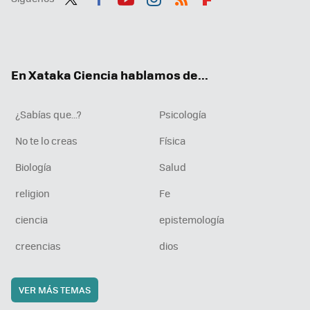
Twit
Fac
You
Inst
RSS
Flip
ter
ebo
tub
agr
boa
ok
e
am
rd
En Xataka Ciencia hablamos de...
¿Sabías que...?
Psicología
No te lo creas
Física
Biología
Salud
religion
Fe
ciencia
epistemología
creencias
dios
VER MÁS TEMAS