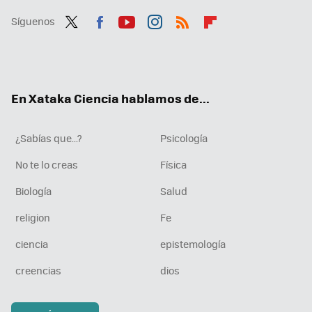
Síguenos
Twit
Fac
You
Inst
RSS
Flip
ter
ebo
tub
agr
boa
ok
e
am
rd
En Xataka Ciencia hablamos de...
¿Sabías que...?
Psicología
No te lo creas
Física
Biología
Salud
religion
Fe
ciencia
epistemología
creencias
dios