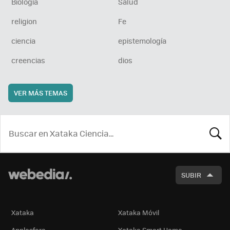
Biología
Salud
religion
Fe
ciencia
epistemología
creencias
dios
VER MÁS TEMAS
BUSCA
SUBIR
Xataka
Xataka Móvil
Applesfera
Xataka Smart Home