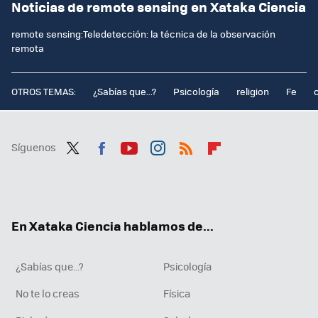
Noticias de remote sensing en Xataka Ciencia
remote sensing:Teledetección: la técnica de la observación
remota
OTROS TEMAS:
¿Sabías que...?
Psicología
religion
Fe
Síguenos
Twit
Fac
You
Inst
RSS
Flip
ter
ebo
tub
agr
boa
ok
e
am
rd
En Xataka Ciencia hablamos de...
¿Sabías que...?
Psicología
No te lo creas
Física