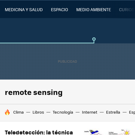
MEDICINA Y SALUD
ESPACIO
MEDIO AMBIENTE
CURIOS
remote sensing
HOY SE HABLA DE
Clima
Libros
Tecnología
Internet
Estrella
Es
Teledetección: la técnica