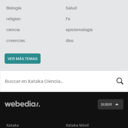
Biología
Salud
religion
Fe
ciencia
epistemología
creencias
dios
VER MÁS TEMAS
BUSCA
SUBIR
Xataka
Xataka Móvil