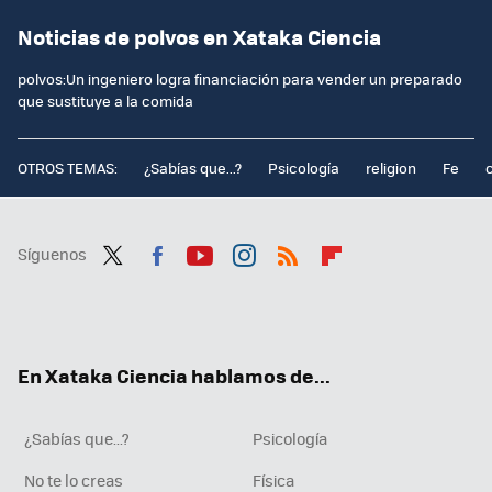
Noticias de polvos en Xataka Ciencia
polvos:Un ingeniero logra financiación para vender un preparado
que sustituye a la comida
OTROS TEMAS:
¿Sabías que...?
Psicología
religion
Fe
Síguenos
Twit
Fac
You
Inst
RSS
Flip
ter
ebo
tub
agr
boa
ok
e
am
rd
En Xataka Ciencia hablamos de...
¿Sabías que...?
Psicología
No te lo creas
Física