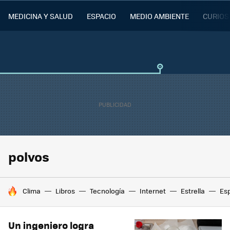
MEDICINA Y SALUD
ESPACIO
MEDIO AMBIENTE
CURIOS
polvos
HOY SE HABLA DE
Clima
Libros
Tecnología
Internet
Estrella
Es
Un ingeniero logra