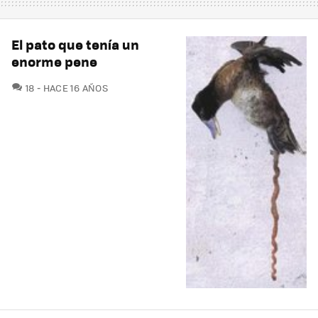
El pato que tenía un
enorme pene
COMENTARIOS
18
HACE 16 AÑOS