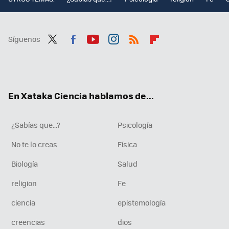
Síguenos
Twit
Fac
You
Inst
RSS
Flip
ter
ebo
tub
agr
boa
ok
e
am
rd
En Xataka Ciencia hablamos de...
¿Sabías que...?
Psicología
No te lo creas
Física
Biología
Salud
religion
Fe
ciencia
epistemología
creencias
dios