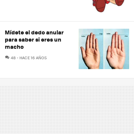
Mídete el dedo anular
para saber si eres un
macho
COMENTARIOS
48
HACE 16 AÑOS