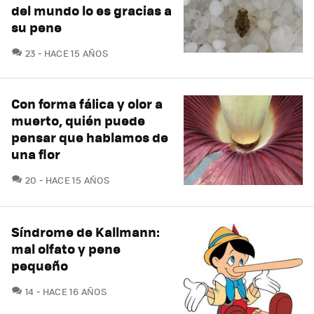
del mundo lo es gracias a
su pene
COMENTARIOS
23
HACE 15 AÑOS
Con forma fálica y olor a
muerto, quién puede
pensar que hablamos de
una flor
COMENTARIOS
20
HACE 15 AÑOS
Síndrome de Kallmann:
mal olfato y pene
pequeño
COMENTARIOS
14
HACE 16 AÑOS