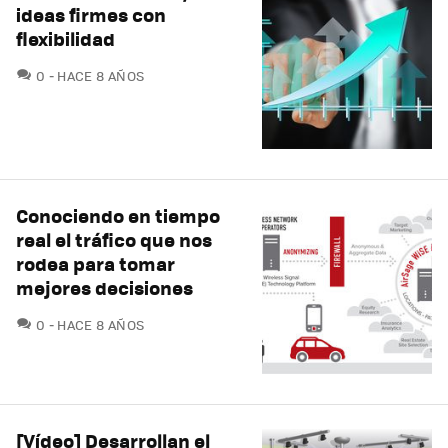
ideas firmes con
flexibilidad
COMENTARIOS
0
HACE 8 AÑOS
Conociendo en tiempo
real el tráfico que nos
rodea para tomar
mejores decisiones
COMENTARIOS
0
HACE 8 AÑOS
[Vídeo] Desarrollan el