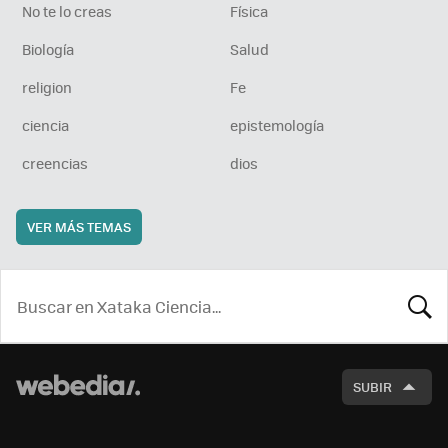
No te lo creas
Física
Biología
Salud
religion
Fe
ciencia
epistemología
creencias
dios
VER MÁS TEMAS
BUSCA
SUBIR