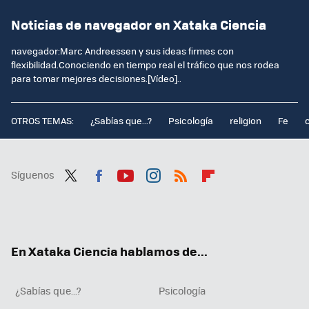
Noticias de navegador en Xataka Ciencia
navegador:Marc Andreessen y sus ideas firmes con
flexibilidad.Conociendo en tiempo real el tráfico que nos rodea
para tomar mejores decisiones.[Vídeo]..
OTROS TEMAS:
¿Sabías que...?
Psicología
religion
Fe
Síguenos
Twit
Fac
You
Inst
RSS
Flip
ter
ebo
tub
agr
boa
ok
e
am
rd
En Xataka Ciencia hablamos de...
¿Sabías que...?
Psicología